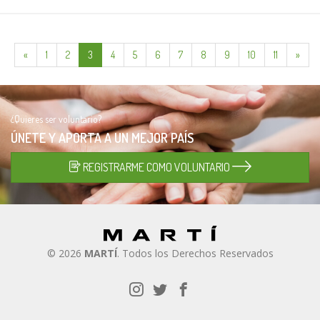
«
1
2
3
4
5
6
7
8
9
10
11
»
¿Quieres ser voluntario?
ÚNETE Y APORTA A UN
MEJOR PAÍS
REGISTRARME COMO VOLUNTARIO
© 2026
MARTÍ
. Todos los Derechos Reservados